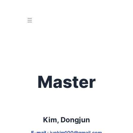
콘
텐
츠
로
바
로
가
기
Master
Kim, Dongjun
E-mail
: junkim100@gmail.com