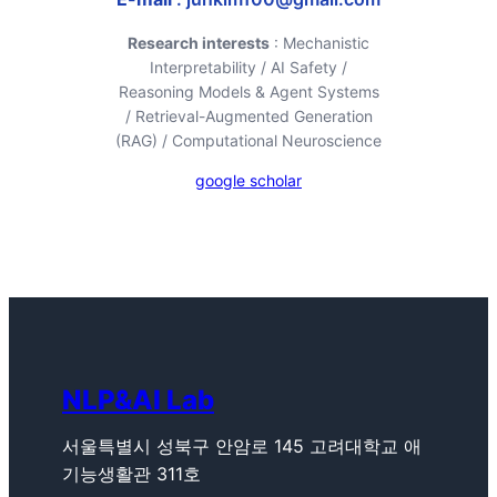
Research interests
: Mechanistic
Interpretability / AI Safety /
Reasoning Models & Agent Systems
/ Retrieval-Augmented Generation
(RAG) / Computational Neuroscience
google scholar
NLP&AI Lab
서울특별시 성북구 안암로 145 고려대학교 애
기능생활관 311호